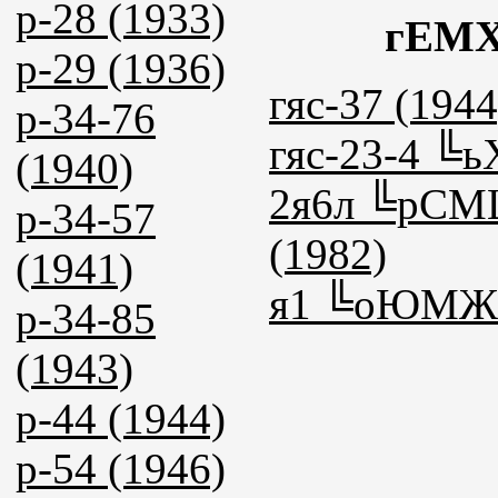
р-28 (1933)
гЕМ
р-29 (1936)
гяс-37 (1944
р-34-76
гяс-23-4 ╚
(1940)
2я6л ╚рС
р-34-57
(1982)
(1941)
я1 ╚оЮМЖХ
р-34-85
(1943)
р-44 (1944)
р-54 (1946)