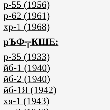
р-55 (1956)
р-62 (1961)
хр-1 (1968)
рЪФ╦КШЕ:
р-35 (1933)
йб-1 (1940)
йб-2 (1940)
йб-1Я (1942)
хя-1 (1943)