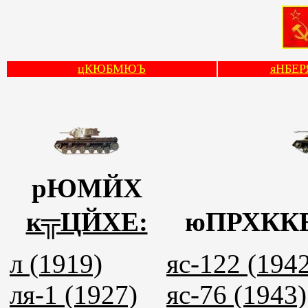
цКЮБМЮЪ
яНБЕР
рЮМЙХ
к╦ЦЙХЕ:
юПРХКК
л (1919)
яс-122 (194
ля-1 (1927)
яс-76 (1943)