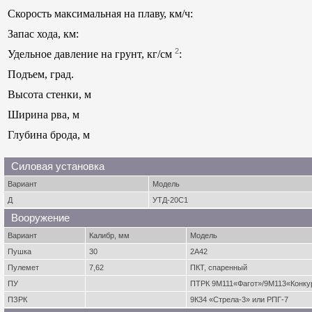
Скорость максимальная на плаву, км/ч:
Запас хода, км:
2
Удельное давление на грунт, кг/см
:
Подъем, град.
Высота стенки, м
Ширина рва, м
Глубина брода, м
Силовая установка
Вариант
Модель
Д
УТД-20С1
Вооружение
Вариант
Калибр, мм
Модель
Пушка
30
2А42
Пулемет
7,62
ПКТ, спаренный
ПУ
ПТРК 9М111«Фагот»/9М113«Конку
ПЗРК
9К34 «Стрела-3» или РПГ-7