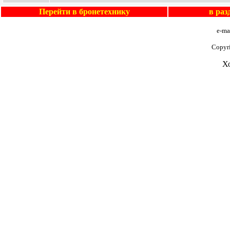
Перейти в бронетехнику
в ра
e-ma
Copyr
Х