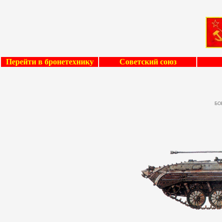
Перейти в бронетехнику
Советский союз
БО