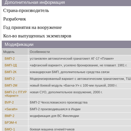
Дополнительная информация
Страна-производитель
Разрабочик
Год принятия на вооружение
Кол-во выпущенных экземпляров
Модификации
Модель
Особенности
БМП-2
установлен автоматический гранатомет АГ-17 «Пламя»
БМП-2Д
«афганский вариант», усилено бронирование, не плавает. 1981 г.
БМП-2К
командирская БМП, дополнительные средства связи
БМП-2
Модернизированный вариант с автоматическим гранатометом, ТШ
БМП-2М
новый боевой модуль «Бахча-У» с 100-мм пушкой, 2000 г.
БМП-2 с ПТУР
новая СУО, дополнительное вооружение, 2000 г.
«Корнет»
BVP-2
БМП-2 Чехословакского производства
«Sarath»
БМП-2 производившаяся в Индии
BMP-2
модификация для ВС Финляндии
БРЭМ-4
БМО-1
боевая машина огнемётчиков