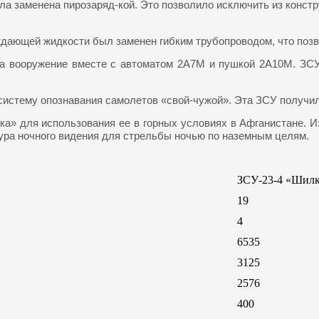
ла заменена пирозаряд-кой. Это позволило исключить из конст
дающей жидкости был заменен гибким трубопроводом, что позво
а вооружение вместе с автоматом 2А7М и пушкой 2А10М. ЗСУ-
 - систему опознавания самолетов «свой-чужой». Эта ЗСУ получ
ка» для использования ее в горных условиях в Афганистане. И
тура ночного видения для стрельбы ночью по наземным целям.
ЗСУ-23-4 «Шил
19
4
6535
3125
2576
400