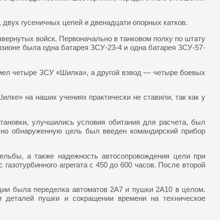
 двух гусеничных цепей и двенадцати опорных катков.
азвернутых войск. Первоначально в танковом полку по штату
изионе была одна батарея ЗСУ-23-4 и одна батарея ЗСУ-57-
мел четыре ЗСУ «Шилка», а другой взвод — четыре боевых
лке» на наших учениях практически не ставили, так как у
тановки, улучшились условия обитания для расчета, был
льно обнаруженную цель был введен командирский прибор
рельбы, а также надежность автосопровождения цели при
газотурбинного агрегата с 450 до 600 часов. После второй
ии была переделка автоматов 2А7 и пушки 2А10 в целом.
и деталей пушки и сокращении времени на техническое