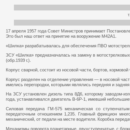
Т
17 апреля 1957 года Совет Министров принимает Постановл
Это был наш ответ на принятие на вооружение М42А1.
«Шилка» разрабатывалась для обеспечения ПВО мотострелко
ЗСУ «Шилка» предназначалась на замену в мотострелковых 
(обр.1939 г.).
Корпус сварной, состоит из носовой части, бортов, кормовой
Корпус разделен на отделение управления — в носовой част
имелись перегородки, которыми являлись передняя и задняя
На ЗСУ установлен дизель типа 8Д6, которому заводом-изг
года, устанавливался двигатель В-6Р-1, имевший небольшие
Силовая передача ГМ-575 механическая со ступенчатым
передаточным отношением 1,235. Главный фрикцион мног
механический, от педали на месте водителя. Коробка передач 
Механизмы поворота планетарные, двухступенчатые, с бло