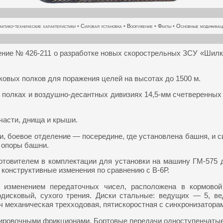
актико-технические характеристики
•
Силовая установка
•
Вооружение
•
Факты
•
Основные модификац
ение № 426-211 о разработке новых скорострельных ЗСУ «Шилк
вых полков для поражения целей на высотах до 1500 м.
полках и воздушно-десантных дивизиях 14,5-мм счетверенных 
 части, днища и крыши.
и, боевое отделение — посередине, где установлена башня, и 
 опоры башни.
отовителем в комплектации для установки на машину ГМ-575 д
 конструктивные изменения по сравнению с В-6Р.
 изменением передаточных чисел, расположена в кормовой 
одисковый, сухого трения. Диски стальные: ведущих — 5,
механическая трехходовая, пятискоростная с синхронизаторами на
кировочными фрикционами. Бортовые передачи одноступенчаты