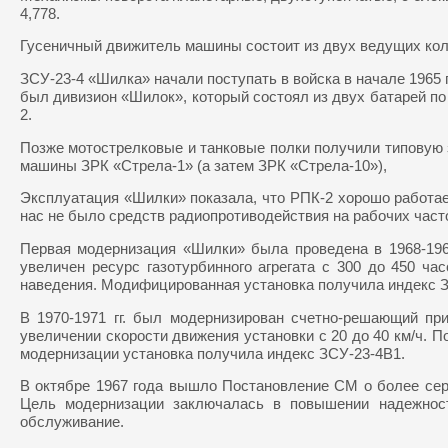
4,778.
Гусеничный движитель машины состоит из двух ведущих коле
ЗСУ-23-4 «Шилка» начали поступать в войска в начале 1965 
был дивизион «Шилок», который состоял из двух батарей по 
2.
Позже мотострелковые и танковые полки получили типовую 
машины ЗРК «Стрела-1» (а затем ЗРК «Стрела-10»),
Эксплуатация «Шилки» показала, что РПК-2 хорошо работае
нас не было средств радиопротиводействия на рабочих часто
Первая модернизация «Шилки» была проведена в 1968-196
увеличен ресурс газотурбинного агрегата с 300 до 450 
наведения. Модифицированная установка получила индекс З
В 1970-1971 гг. был модернизирован счетно-решающий пр
увеличении скорости движения установки с 20 до 40 км/ч. 
модернизации установка получила индекс ЗСУ-23-4В1.
В октябре 1967 года вышло Постановление СМ о более се
Цель модернизации заключалась в повышении надежност
обслуживание.