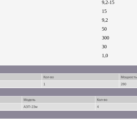
9,2-15
15
9,2
50
300
30
1,0
Кол-во
Мощность,
1
280
Модель
Кол-во
АЗП-23м
4