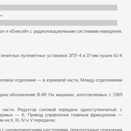
ии
а» и «Енисей» с радиолокационными системами наведения.
зенитных пулеметных установок ЗПУ-4 и 37-мм пушек 61-К
силовое отделение — в кормовой части. Между отделениями
ано обозначение В-6Р. На машинах, изготовляемых с 1969
части. Редуктор силовой передачи одноступенчатый, с
 ведомых — б. Привод управления главным фрикционом —
 II, III, IV и V передачах.
е с цилиндрическими шестернями, передаточные отношения