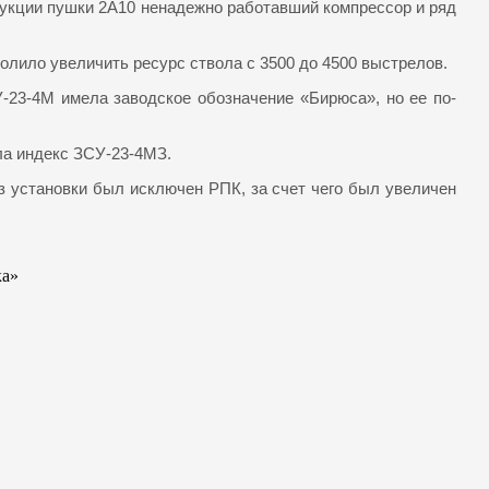
рукции пушки 2А10 ненадежно работавший компрессор и ряд
лило увеличить ресурс ствола с 3500 до 4500 выстрелов.
23-4М имела заводское обозначение «Бирюса», но ее по-
ила индекс ЗСУ-23-4МЗ.
з установки был исключен РПК, за счет чего был увеличен
ка»