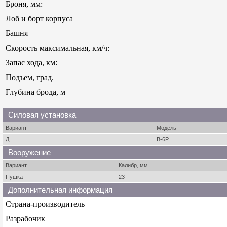
Броня, мм:
Лоб и борт корпуса
Башня
Скорость максимальная, км/ч:
Запас хода, км:
Подъем, град.
Глубина брода, м
Силовая установка
Вариант
Модель
Д
В-6Р
Вооружение
Вариант
Калибр, мм
Пушка
23
Дополнительная информация
Страна-производитель
Разрабочик