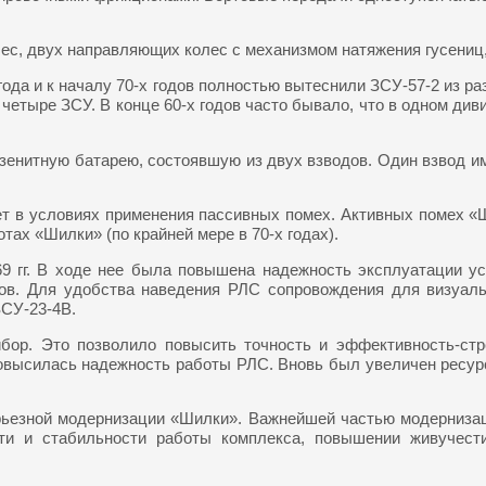
с, двух направляющих колес с механизмом натяжения гусениц,
года и к началу 70-х годов полностью вытеснили ЗСУ-57-2 из р
четыре ЗСУ. В конце 60-х годов часто бывало, что в одном див
зенитную батарею, состоявшую из двух взводов. Один взвод и
т в условиях применения пассивных помех. Активных помех «Ши
тах «Шилки» (по крайней мере в 70-х годах).
9 гг. В ходе нее была повышена надежность эксплуатации ус
часов. Для удобства наведения РЛС сопровождения для визуа
СУ-23-4В.
ибор. Это позволило повысить точность и эффективность-ст
Повысилась надежность работы РЛС. Вновь был увеличен ресурс 
рьезной модернизации «Шилки». Важнейшей частью модернизац
и и стабильности работы комплекса, повышении живучест