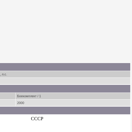
 л.с.
Боекомплект / 1
2000
СССР