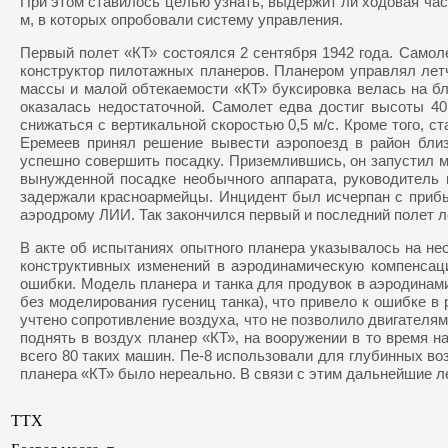
При этом ставилось целью узнать, выдержит ли ходовая част
м, в которых опробовали систему управления.
Первый полет «КТ» состоялся 2 сентября 1942 года. Само
конструктор пилотажных планеров. Планером управлял лет
массы и малой обтекаемости «КТ» буксировка велась на бл
оказалась недостаточной. Самолет едва достиг высоты 40
снижаться с вертикальной скоростью 0,5 м/с. Кроме того, с
Еремеев принял решение вывести аэропоезд в район близ
успешно совершить посадку. Приземлившись, он запустил м
вынужденной посадке необычного аппарата, руководитель 
задержали красноармейцы. Инцидент был исчерпан с прибы
аэродрому ЛИИ. Так закончился первый и последний полет л
В акте об испытаниях опытного планера указывалось на не
конструктивных изменений в аэродинамическую компенсац
ошибки. Модель планера и танка для продувок в аэродинам
без моделирования гусениц танка), что привело к ошибке в
учтено сопротивление воздуха, что не позволило двигателя
поднять в воздух планер «КТ», на вооружении в то время 
всего 80 таких машин. Пе-8 использовали для глубинных во
планера «КТ» было нереально. В связи с этим дальнейшие л
ТТХ