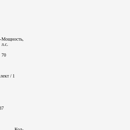
-
Мощность,
л.с.
70
лект / 1
37
Кол-