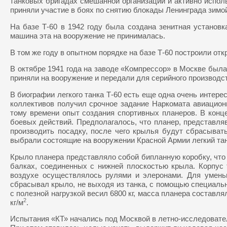
танковых бригадах смешанной организации и активно исполь
приняли участие в боях по снятию блокады Ленинграда зимой
На базе Т-60 в 1942 году была создана зенитная установ
машина эта на вооружение не принималась.
В том же году в опытном порядке на базе Т-60 построили 
В октябре 1941 года на заводе «Компрессор» в Москве была
приняли на вооружение и передали для серийного производст
В биографии легкого танка Т-60 есть еще одна очень интер
коллективов получил срочное задание Наркомата авиацион
тому времени опыт создания спортивных планеров. В конце
боевых действий. Предполагалось, что планер, представля
производить посадку, после чего крылья будут сбрасыват
выбрали состоящие на вооружении Красной Армии легкий тан
Крыло планера представляло собой бипланную коробку, что
балках, соединенных с нижней плоскостью крыла. Корпус 
воздухе осуществлялось рулями и элеронами. Для умен
сбрасывал крыло, не выходя из танка, с помощью специальн
с полезной нагрузкой весил 6800 кг, масса планера составля
2
кг/м
.
Испытания «КТ» начались под Москвой в летно-исследователь