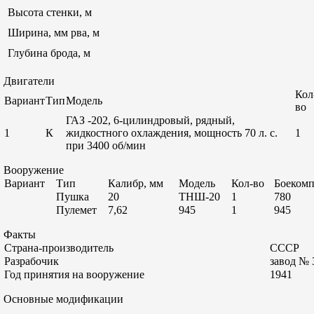
Высота стенки, м
Ширина, мм рва, м
Глубина брода, м
Двигатели
Кол
Вариант
Тип
Модель
во
ГАЗ -202, 6-цилиндровый, рядный,
1
К
жидкостного охлаждения, мощность 70 л. с.
1
при 3400 об/мин
Вооружение
Вариант
Тип
Калибр, мм
Модель
Кол-во
Боекомп
Пушка
20
ТНШ-20
1
780
Пулемет
7,62
945
1
945
Факты
Страна-производитель
СССР
Разрабочик
завод № 
Год принятия на вооружение
1941
Основные модификации