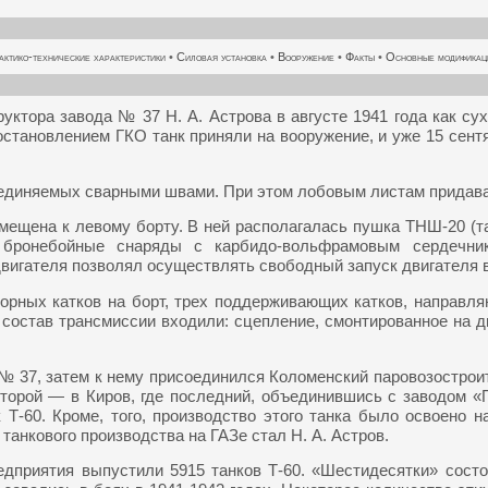
актико-технические характеристики
•
Силовая установка
•
Вооружение
•
Факты
•
Основные модификац
руктора завода № 37 Н. А. Астрова в августе 1941 года как су
остановлением ГКО танк приняли на вооружение, и уже 15 сен
соединяемых сварными швами. При этом лобовым листам придава
ещена к левому борту. В ней располагалась пушка ТНШ-20 (т
ь бронебойные снаряды с карбидо-вольфрамовым сердечни
вигателя позволял осуществлять свободный запуск двигателя 
орных катков на борт, трех поддерживающих катков, направля
остав трансмиссии входили: сцепление, смонтированное на дви
№ 37, затем к нему присоединился Коломенский паровозостроит
торой — в Киров, где последний, объединившись с заводом «
Т-60. Кроме, того, производство этого танка было освоено 
анкового производства на ГАЗе стал Н. А. Астров.
едприятия выпустили 5915 танков Т-60. «Шестидесятки» состо