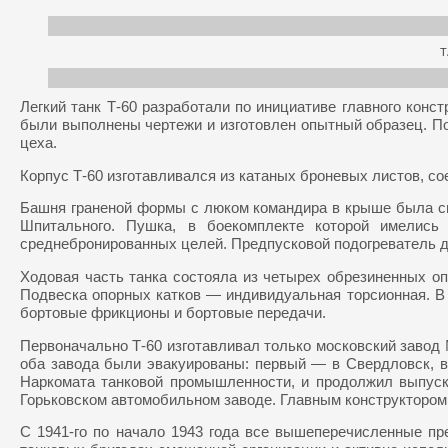
Т
Легкий танк Т-60 разработали по инициативе главного конст
были выполнены чертежи и изготовлен опытный образец. П
цеха.
Корпус Т-60 изготавливался из катаных броневых листов, 
Башня граненой формы с люком командира в крыше была см
Шпитального. Пушка, в боекомплекте которой имелис
среднебронированных целей. Предпусковой подогреватель д
Ходовая часть танка состояла из четырех обрезиненных оп
Подвеска опорных катков — индивидуальная торсионная. В с
бортовые фрикционы и бортовые передачи.
Первоначально Т-60 изготавливал только московский завод 
оба завода были эвакуированы: первый — в Свердловск, в
Наркомата танковой промышленности, и продолжил выпуск 
Горьковском автомобильном заводе. Главным конструктором т
С 1941-го по начало 1943 года все вышеперечисленные пр