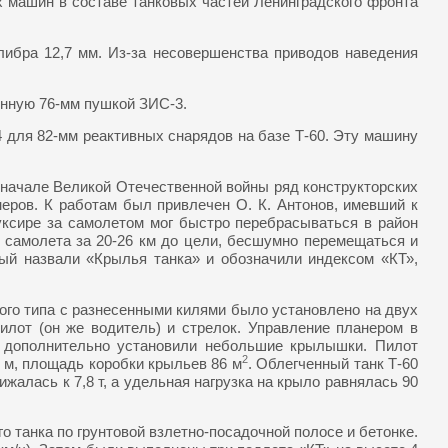
х машин в составе танковых частей Ленинградского фронта
либра 12,7 мм. Из-за несовершенства приводов наведения
енную 76-мм пушкой ЗИС-3.
4 для 82-мм реактивных снарядов на базе Т-60. Эту машину
В начале Великой Отечественной войны ряд конструкторских
еров. К работам был привлечен О. К. Антонов, имевший к
буксире за самолетом мог быстро перебрасываться в район
 самолета за 20-26 км до цели, бесшумно перемещаться и
рый назвали «Крылья танка» и обозначили индексом «КТ»,
ого типа с разнесенными килями было установлено на двух
илот (он же водитель) и стрелок. Управление планером в
 дополнительно установили небольшие крылышки. Пилот
2
 м, площадь коробки крыльев 86 м
. Облегченный танк Т-60
ижалась к 7,8 т, а удельная нагрузка на крыло равнялась 90
о танка по грунтовой взлетно-посадочной полосе и бетонке.