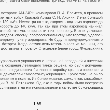
км/ч). Затем были выполнены три подлета «КТ» на высоте 4
, моторами АМ-34РН командовал П. А. Еремеев, в прошлом
антных войск Красной Армии С. Н. Анохин. Из-за большой
 130 км/ч. Несмотря на это, скорость подъема аэропоезда
орость до 140 км/ч, так как при этом аэропоезд начинал
елей, что могло привести к их перегреву. В этих условиях
лагодаря своему профессиональному мастерству, удалось
мандному пункту аэродрома. Не будучи предупрежденным о
 батареи. Когда летчик-испытатель вылез из машины, его
доставили в поселок Стаханове (ныне город Жуковский) к
урвального управления с червячной передачей и внесения
ача создания летающего танка решена, но были допущены
осов, соединяющих бипланные коробку крыла и оперение, и
и двигателей самолета-буксировщика. Кроме того, не было
ление им в полете. Из более мощных самолетов, способных
ции В. М. Петлякова. Однако в годы войны было построено
ссчитывать на его использование в качестве буксировщика
Т-60