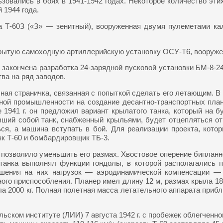
зовались в боях в 1941-1942 годах. Некоторое количество эти
 1944 года.
ка Т-60З («З» — зенитный), вооруженная двумя пулеметами ка
открытую самоходную артиллерийскую установку ОСУ-Т6, вооруж
 закончена разработка 24-зарядной пусковой установки БМ-8-2
ва на ряд заводов.
есная страничка, связанная с попыткой сделать его летающим. 
ной промышленности на создание десантно-транспортных план
 1941 г. он предложил вариант крылатого танка, который на 
вший собой танк, снабженный крыльями, будет отцепляться от
ься, а машина вступать в бой. Для реализации проекта, кото
к Т-60 и бомбардировщик ТБ-3.
 позволило уменьшить его размах. Хвостовое оперение бипланн
танка выполнял функции гондолы, в которой располагались п
ьшения на них нагрузок — аэродинамической компенсации —
ого приспособления. Планер имел длину 12 м, размах крыла 18
ла 2000 кг. Полная полетная масса летательного аппарата прибл
ском институте (ЛИИ) 7 августа 1942 г. с пробежек облегченног