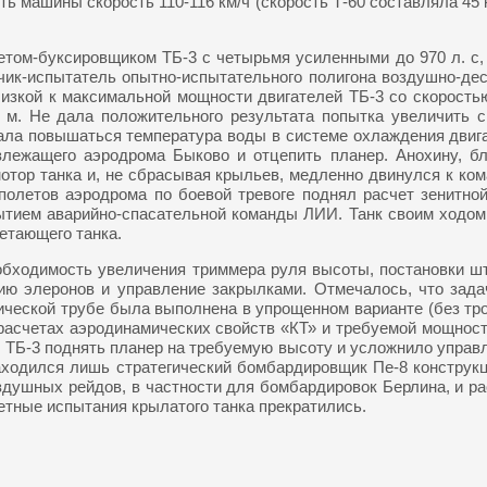
ь машины скорость 110-116 км/ч (скорость Т-60 составляла 45 
летом-буксировщиком ТБ-3 с четырьмя усиленными до 970 л. с
чик-испытатель опытно-испытательного полигона воздушно-дес
изкой к максимальной мощности двигателей ТБ-3 со скоростью
 м. Не дала положительного результата попытка увеличить ск
тала повышаться температура воды в системе охлаждения двигат
лежащего аэродрома Быково и отцепить планер. Анохину, б
отор танка и, не сбрасывая крыльев, медленно двинулся к ко
полетов аэродрома по боевой тревоге поднял расчет зенитной
тием аварийно-спасательной команды ЛИИ. Танк своим ходом 
етающего танка.
обходимость увеличения триммера руля высоты, постановки шт
ию элеронов и управление закрылками. Отмечалось, что зад
ической трубе была выполнена в упрощенном варианте (без тр
 расчетах аэродинамических свойств «КТ» и требуемой мощност
м ТБ-3 поднять планер на требуемую высоту и усложнило управ
находился лишь стратегический бомбардировщик Пе-8 конструк
здушных рейдов, в частности для бомбардировок Берлина, и ра
етные испытания крылатого танка прекратились.