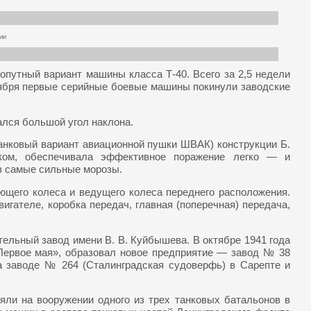
ии
хопутный вариант машины класса Т-40. Всего за 2,5 недели
тября первые серийные боевые машины покинули заводские
лся большой угол наклона.
анковый вариант авиационной пушки ШВАК) конструкции Б.
ком, обеспечивала эффективное поражение легко — и
в самые сильные морозы.
ющего колеса и ведущего колеса переднего расположения.
гателе, коробка передач, главная (поперечная) передача,
ельный завод имени В. В. Куйбышева. В октябре 1941 года
Первое мая», образовал новое предприятие — завод № 38
на заводе № 264 (Сталинградская судоверфь) в Сарепте и
яли на вооружении одного из трех танковых батальонов в