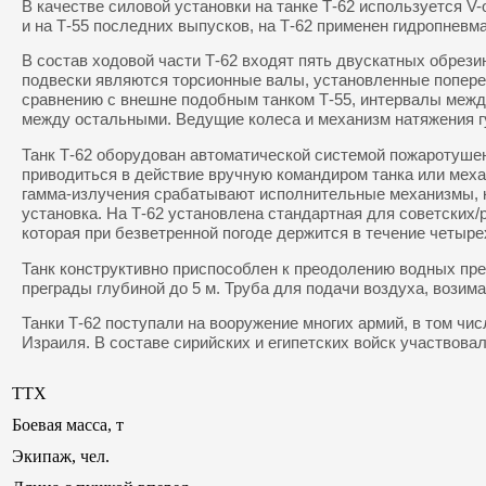
В качестве силовой установки на танке Т-62 используется V
и на Т-55 последних выпусков, на Т-62 применен гидропневм
В состав ходовой части Т-62 входят пять двускатных обрези
подвески являются торсионные валы, установленные поперек
сравнению с внешне подобным танком Т-55, интервалы межд
между остальными. Ведущие колеса и механизм натяжения гу
Танк Т-62 оборудован автоматической системой пожаротуше
приводиться в действие вручную командиром танка или меха
гамма-излучения срабатывают исполнительные механизмы, к
установка. На Т-62 установлена стандартная для советских
которая при безветренной погоде держится в течение четыре
Танк конструктивно приспособлен к преодолению водных прег
преграды глубиной до 5 м. Труба для подачи воздуха, возим
Танки Т-62 поступали на вооружение многих армий, в том чи
Израиля. В составе сирийских и египетских войск участвовал
ТТХ
Боевая масса, т
Экипаж, чел.