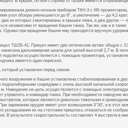
ающего. В крыше, по обе стороны от пушки имеются открывающи
нированным дневно-ночным прибором ТКН-3 с ИК-прожектором,
ремя угол обзора уменьшается до 8°, а увеличение — до 4,2 кра
 два из которых смонтированы в крышке люка, а два других — 
ся независимо от вращения башни танка. Так же, как и в танке 
ов. Однако при вращении башни ему приходится вручную удержи
ицел ТШ2Б-41. Прицел имеет две оптические ветви: общую с 3,5
а нанесена дальномерная шкала для целей высотой 2,7 м. В ноч
К-подсветка осуществляется с помощью прожектора, установлен
водчика имеется один перископ.
 который установлен перед люком.
вного вооружения в башне установлена стабилизированная в дв
и подкалиберными снарядами с очень высокой начальной скорос
 м. Наведение на цель осуществляется с помощью электрогидр
ет управлять и командир танка. При необходимости наводчик м
х выстрелов, которые являются довольно тяжелыми и громоздким
При заряжании орудие имеет угол возвышения 3°30', и в этот 
ого укладывания их на стеллажи пришлось отказаться из сообра
и. В результате скорострельность составляет 4 выстрела в ми