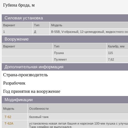
Губина брода, м
Силовая установка
Вариант
Тип
Модель
1
Д
В-55В, V-образный, 12-цилиндровый, жидкостного ох
Вооружение
Вариант
Тип
Калибр, мм
Пушка
115
Пулемет
7,62
Дополнительная информация
Страна-производитель
Разрабочик
Год принятия на вооружение
Модификации
Модель
Особенности
Т-62
базовый танк
Т-62А
установлена новая литая башня и нарезная 100-мм пушка с улуч
Танк серийно не выпускался.