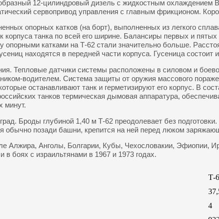
-образный 12-цилиндровый дизель с жидкостным охлаждением В-
атический сервопривод управления с главным фрикционом. Короб
ненных опорных катков (на борт), выполненных из легкого спл
 корпуса танка по всей его ширине. Балансиры первых и пятых
у опорными катками на Т-62 стали значительно больше. Рассто
сениц находятся в передней части корпуса. Гусеница состоит 
ния. Тепловые датчики системы расположены в силовом и боев
ником-водителем. Система защиты от оружия массового поражени
оторые останавливают танк и герметизируют его корпус. В сос
/российских танков термическая дымовая аппаратура, обеспечи
х минут.
рад. Броды глубиной 1,40 м Т-62 преодолевает без подготовки
ая обычно позади башни, крепится на ней перед люком заряжаю
сле Алжира, Анголы, Болгарии, Кубы, Чехословакии, Эфиопии, 
и в боях с израильтянами в 1967 и 1973 годах.
Т-
37,
4