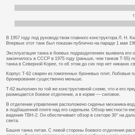
Т
В 1957 году под руководством главного конструктора Л. Н. 
Впервые этот танк был показан публично на параде 1 мая 196
Эксплуатация танка в боевых подразделениях выявила его о
закончилось в СССР в 1975 году (раньше, чем танков Т-55) п
танка в Северной Корее, то об этом до сих пор нет никаких с
Корпус Т-62 сварен из гомогенных броневых плит. Лобовые п
бронирования существенно меньше.
Т-62 выполнен по той же конструктивной схеме, что и его п
размещается боевое отделение, а в корме — силовое.
В отделении управления расположено сиденье механика-води
в подбашенной плите над его сиденьем. Обзор местности ем
видения ТВН-2. Он обеспечивает обзор в секторе 30° на дал
света.
Башня танка литая. С левой стороны боевого отделения расп