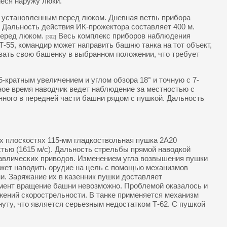
еся наружу люки.
 установленным перед люком. Дневная ветвь прибора
т. Дальность действия ИК-прожектора составляет 400 м.
перед люком.
Весь комплекс приборов наблюдения
[392]
Т-55, командир может направить башню танка на тот объект,
вать свою башенку в выбранном положении, что требует
-кратным увеличением и углом обзора 18° и точную с 7-
ное время наводчик ведет наблюдение за местностью с
ного в передней части башни рядом с пушкой. Дальность
ух плоскостях 115-мм гладкоствольная пушка 2А20
тью (1615 м/с). Дальность стрельбы прямой наводкой
авлических приводов. Изменением угла возвышения пушки
ожет наводить орудие на цель с помощью механизмов
и. Заряжание их в казенник пушки доставляет
момент вращение башни невозможно. Проблемой оказалось и
жений скорострельности. В танке применяется механизм
нуту, что является серьезным недостатком Т-62. С пушкой