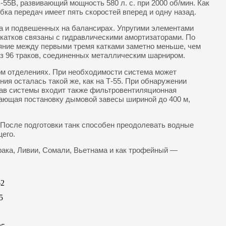
55В, развивающий мощность 580 л. с. при 2000 об/мин. Как
ка передач имеет пять скоростей вперед и одну назад.
ава и подвешенных на балансирах. Упругими элементами
 катков связаны с гидравлическими амортизаторами. По
яние между первыми тремя катками заметно меньше, чем
из 96 траков, соединенных металлическим шарниром.
ом отделениях. При необходимости система может
я осталась такой же, как на Т-55. При обнаружении
тав системы входит также фильтровентиляционная
вающая постановку дымовой завесы шириной до 400 м,
. После подготовки танк способен преодолевать водные
щего.
Ирака, Ливии, Сомали, Вьетнама и как трофейный —
62
5