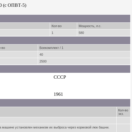
40 (с ОПВТ-5)
Кол-во
Мощность, л.с.
1
580
-во
Боекомплект / 1
40
2500
СССР
1961
Кол-во
экз.
на машине установлен механизм их выброса через кормовой люк башни.