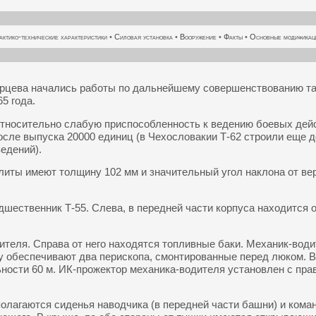
актико-технические характеристики
•
Силовая установка
•
Вооружение
•
Факты
•
Основные модификац
Карцева начались работы по дальнейшему совершенствованию та
5 года.
тносительно слабую приспособленность к ведению боевых дейст
осле выпуска 20000 единиц (в Чехословакии Т-62 строили еще до
ведений).
литы имеют толщину 102 мм и значительный угол наклона от ве
редшественник Т-55. Слева, в передней части корпуса находится
теля. Справа от него находятся топливные баки. Механик-води
у обеспечивают два перископа, смонтированные перед люком. В
ьности 60 м. ИК-прожектор механика-водителя установлен с пр
олагаются сиденья наводчика (в передней части башни) и коман