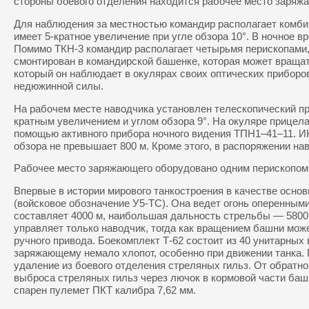
стороны боевого отделения находится рабочее место заряж
Для наблюдения за местностью командир располагает комби
имеет 5-кратное увеличение при угле обзора 10°. В ночное в
Помимо ТКН-3 командир располагает четырьмя перископами,
смонтирован в командирской башенке, которая может вращать
который он наблюдает в окулярах своих оптических прибор
недюжинной силы.
На рабочем месте наводчика установлен телескопический пр
кратным увеличением и углом обзора 9°. На окуляре прицел
помощью активного прибора ночного видения ТПН1–41–11. И
обзора не превышает 800 м. Кроме этого, в распоряжении на
Рабочее место заряжающего оборудовано одним перископом,
Впервые в истории мирового танкостроения в качестве осно
(войсковое обозначение У5-ТС). Она ведет огонь оперенным
составляет 4000 м, наибольшая дальность стрельбы — 5800
управляет только наводчик, тогда как вращением башни мож
ручного привода. Боекомплект Т-62 состоит из 40 унитарны
заряжающему немало хлопот, особенно при движении танка. 
удаление из боевого отделения стреляных гильз. От обратн
выброса стреляных гильз через лючок в кормовой части башн
спарен пулемет ПКТ калибра 7,62 мм.