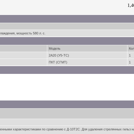
1,
лаждения, мощность 580 л. с.
Модель
Кол
2А20 (У5-ТС)
1
ПКТ (СГМТ)
1
шенными характеристиками по сравнению с Д-10Т2С. Для удаления стрелянных гильз 