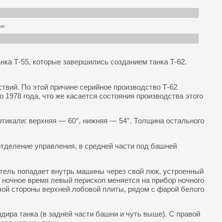
ии
нка Т-55, которые завершились созданием танка Т-62.
вий. По этой причине серийное производство Т-62
 1978 года, что же касается состояния производства этого
ртикали: верхняя — 60°, нижняя — 54°. Толщина остального
 отделение управления, в средней части под башней
тель попадает внутрь машины через свой люк, устроенный
 ночное время левый перископ меняется на прибор ночного
авой стороны верхней лобовой плиты, рядом с фарой белого
дира танка (в задней части башни и чуть выше). С правой