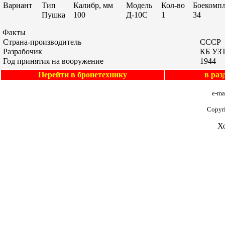
Вариант
Тип
Калибр, мм
Модель
Кол-во
Боекомпл
Пушка
100
Д-10С
1
34
Факты
Страна-производитель
СССР
Разрабочик
КБ УЗ
Год принятия на вооружение
1944
Перейти в бронетехнику
в ра
e-ma
Copyr
Х