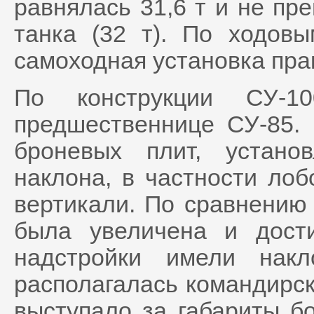
равнялась 31,6 т и не пр
танка (32 т). По ходов
самоходная установка прак
По конструкции СУ-1
предшественнице СУ-85.
броневых плит, устан
наклона, в частности лоб
вертикали. По сравнению
была увеличена и дост
надстройки имели нак
располагалась командирск
выступало за габариты бо