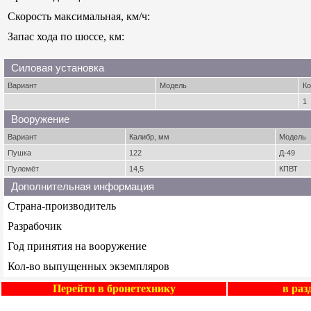
Скорость максимальная, км/ч:
Запас хода по шоссе, км:
Силовая установка
Вариант
Модель
Ко
1
Вооружение
Вариант
Калибр, мм
Модель
Пушка
122
Д-49
Пулемёт
14,5
КПВТ
Дополнительная информация
Страна-производитель
Разрабочик
Год принятия на вооружение
Кол-во выпущенных экземпляров
Перейти в бронетехнику
в ра