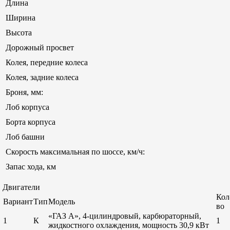
Длина
Ширина
Высота
Дорожный просвет
Колея, передние колеса
Колея, задние колеса
Броня, мм:
Лоб корпуса
Борта корпуса
Лоб башни
Скорость максимальная по шоссе, км/ч:
Запас хода, км
Двигатели
Кол
Вариант
Тип
Модель
во
«ГАЗ А», 4-цилиндровый, карбюраторный,
1
К
1
жидкостного охлаждения, мощность 30,9 кВт