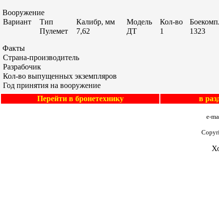
Вооружение
Вариант
Тип
Калибр, мм
Модель
Кол-во
Боекомпл
Пулемет
7,62
ДТ
1
1323
Факты
Страна-производитель
Разрабочик
Кол-во выпущенных экземпляров
Год принятия на вооружение
Перейти в бронетехнику
в ра
e-ma
Copyr
Х