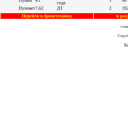
Пушка
85
1
60
года
Пулемет
7,62
ДТ
2
19
Перейти в бронетехнику
в ра
e-ma
Copyr
Х