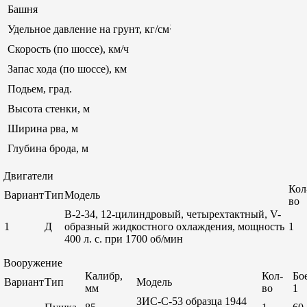
Башня
;
Удельное давление на грунт, кг/см
Скорость (по шоссе), км/ч
Запас хода (по шоссе), км
Подьем, град.
Высота стенки, м
Ширина рва, м
Глубина брода, м
Двигатели
Кол
Вариант
Тип
Модель
во
В-2-34, 12-цилиндровый, четырехтактный, V-
1
Д
образный жидкостного охлаждения, мощность
1
400 л. с. при 1700 об/мин
Вооружение
Калибр,
Кол-
Бо
Вариант
Тип
Модель
мм
во
1
ЗИС-С-53 образца 1944