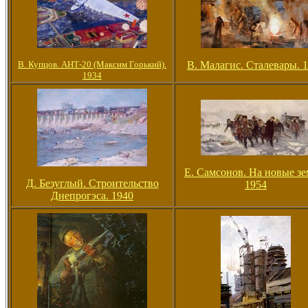
В. Купцов. АНТ-20 (Максим Горький).
В. Малагис. Сталевары. 
1934
Е. Самсонов. На новые зе
Д. Безуглый. Строительство
1954
Днепрогэса. 1940