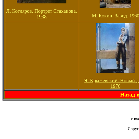
Л. Котляров. Портрет Стаханова.
М. Кокин. Завод. 196
1938
Я. Крыжевский. Новый д
1976
Назад 
e-ma
Copyr