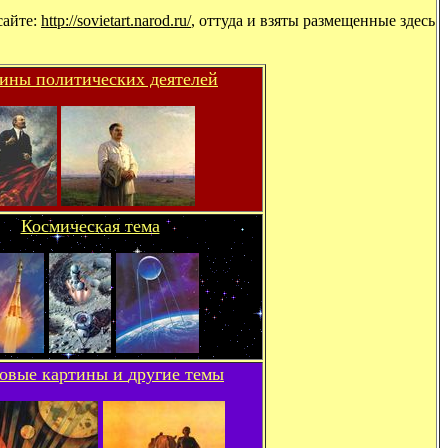
сайте:
http://sovietart.narod.ru/
, оттуда и взяты размещенные здесь
ины политических деятелей
Космическая тема
овые картины и
другие темы