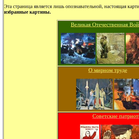
Эта страница является лишь опознавательной, настоящая карт
избранные картины.
Великая Отечественная Во
О мирном труде
Советские патриот