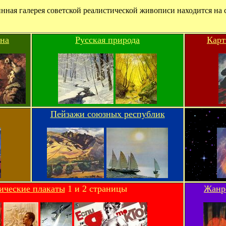
инная галерея советской реалистической живописи находится на 
йна
Русская природа
Карт
Пейзажи союзных республик
ические плакаты
1 и 2 страницы
Жанр