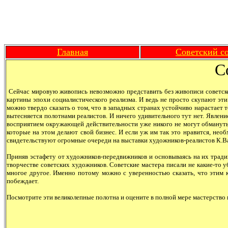
Главная
Советский с
С
Сейчас мировую живопись невозможно представить без живописи советской,
картины эпохи социалистического реализма. И ведь не просто скупают эти
можно твердо сказать о том, что в западных странах устойчиво нарастает 
вытесняется полотнами реалистов. И ничего удивительного тут нет. Явл
восприятием окружающей действительности уже никого не могут обмануть. 
которые на этом делают свой бизнес. И если уж им так это нравится, нео
свидетельствуют огромные очереди на выставки художников-реалистов К.Вас
Приняв эстафету от художников-передвижников и основываясь на их тради
творчестве советских художников. Советские мастера писали не какие-то 
многое другое. Именно потому можно с уверенностью сказать, что этим к
побеждает.
Посмотрите эти великолепные полотна и оцените в полной мере мастерство