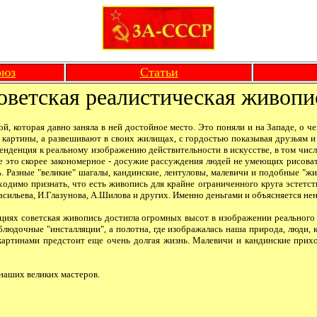
оюз
Статьи
оветская реалистическая живопи
 которая давно заняла в ней достойное место. Это поняли и на Западе, о че
 картины, а развешивают в своих жилищах, с гордостью показывая друзьям и 
тенденция к реальному изображению действительности в искусстве, в том чис
ение это скорее закономерное - досужие рассуждения людей не умеющих рис
Разные "великие" шагалы, кандинские, лентуловы, малевичи и подобные "жив
бходимо признать, что есть живопись для крайне ограниченного круга эстетс
ильева, И.Глазунова, А.Шилова и других. Именно деньгами и объясняется нена
циях советская живопись достигла огромных высот в изображении реального м
ублюдочные "инсталляции", а полотна, где изображалась наша природа, люди,
артинами предстоит еще очень долгая жизнь. Малевичи и кандинские приход
 наших великих мастеров.