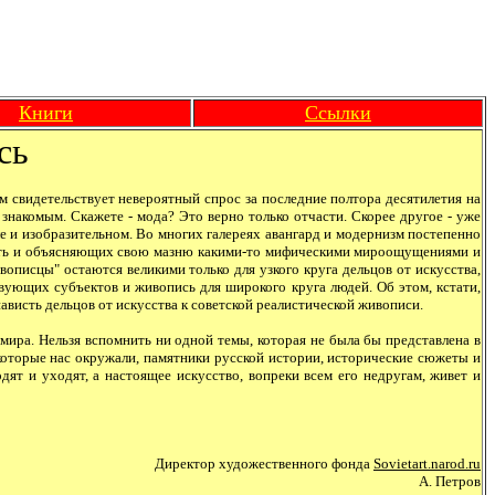
Книги
Ссылки
сь
м свидетельствует невероятный спрос за последние полтора десятилетия на
знакомым. Скажете - мода? Это верно только отчасти. Скорее другое - уже
ле и изобразительном. Во многих галереях авангард и модернизм постепенно
овать и объясняющих свою мазню какими-то мифическими мироощущениями и
описцы" остаются великими только для узкого круга дельцов от искусства,
твующих субъектов и живопись для широкого круга людей. Об этом, кстати,
висть дельцов от искусства к советской реалистической живописи.
ира. Нельзя вспомнить ни одной темы, которая не была бы представлена в
 которые нас окружали, памятники русской истории, исторические сюжеты и
ят и уходят, а настоящее искусство, вопреки всем его недругам, живет и
Директор художественного фонда
Sovietart.narod.ru
А. Петров