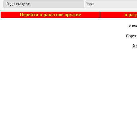
Годы выпуска
1989
Перейти в
ракетное оружие
в ра
e-ma
Copyr
Х