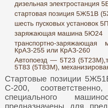
дизельная электростанция 5
стартовая позиция 5Ж51В (5
шесть пусковых установок 5
заряжающая машина 5Ю24
транспортно-заряжающая
КрАЗ-255 или КрАЗ-260
Автопоезд — 5Т23 (5Т23М),
5Т83 (5Т83М), механизиров
Стартовые позиции 5Ж51
С-200, соответственн
специального машинос
предназначены для пред