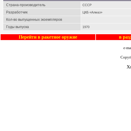
Страна-производитель
СССР
Разработчик
ЦКБ «Алмаз»
Кол-во выпущенных экземпляров
Годы выпуска
1970
Перейти в
ракетное оружие
в ра
e-ma
Copyr
Х