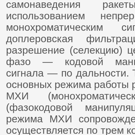
самонаведения рак
использованием непре
монохроматическим си
доплеровская фильтрац
разрешение (селекцию) ц
фазо — кодовой манип
сигнала — по дальности. 
основных режима работы 
МХИ (монохроматиче
(фазокодовой манипул
режима МХИ сопровожде
осуществляется по трем к