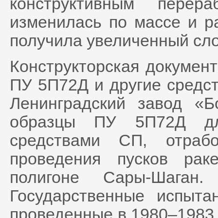
конструктивным перер
изменилась по массе и р
получила увеличенный сло
Конструкторская докумен
ПУ 5П72Д и другие средств
Ленинградский завод «Б
образцы ПУ 5П72Д дл
средствами СП, отраб
проведения пусков ра
полигоне Сары-Шаган.
Государственные испы
проведенные в 1980–1983 г