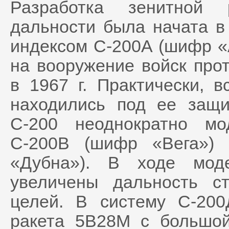
Разработка зенитной 
дальности была начата в
индексом С-200А (шифр «
на вооружение войск про
в 1967 г. Практически, 
находились под ее защ
С-200 неоднократно мо
С-200В (шифр «Вега»)
«Дубна»). В ходе мод
увеличены дальность с
целей. В систему С-20
ракета 5В28М с большо