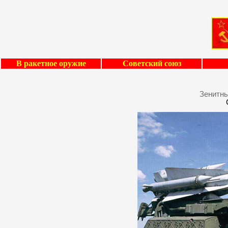
В ракетное оружие
Советский союз
Зенитны