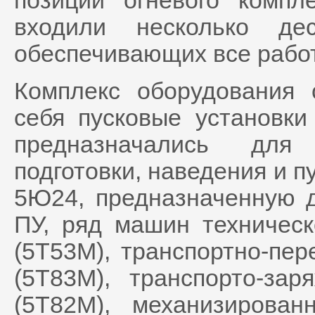
позиций огневого компл
входили несколько де
обеспечивающих все работ
Комплекс оборудования 
себя пусковые установки
предназначались для 
подготовки, наведения и 
5Ю24, предназначенную д
ПУ, ряд машин техничес
(5Т53М), транспортно-пе
(5Т83М), транспорто-з
(5Т82М), механизирова