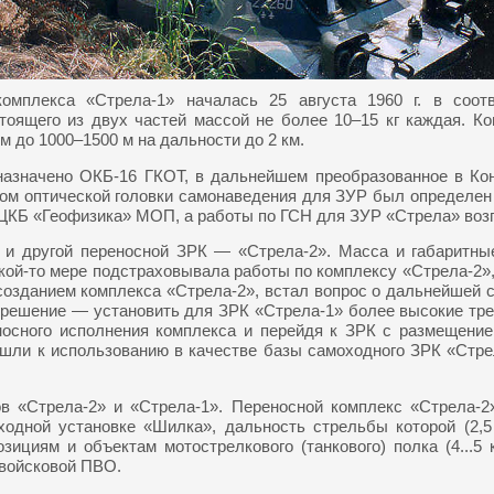
о комплекса «Стрела-1» началась 25 августа 1960 г. в со
стоящего из двух частей массой не более 10–15 кг каждая. 
м до 1000–1500 м на дальности до 2 км.
назначено ОКБ-16 ГКОТ, в дальнейшем преобразованное в Ко
ром оптической головки самонаведения для ЗУР был определен
 ЦКБ «Геофизика» МОП, а работы по ГСН для ЗУР «Стрела» воз
 и другой переносной ЗРК — «Стрела-2». Масса и габаритны
кой-то мере подстраховывала работы по комплексу «Стрела-2»,
озданием комплекса «Стрела-2», встал вопрос о дальнейшей с
о решение — установить для ЗРК «Стрела-1» более высокие тре
еносного исполнения комплекса и перейдя к ЗРК с размещени
решли к использованию в качестве базы самоходного ЗРК «Ст
в «Стрела-2» и «Стрела-1». Переносной комплекс «Стрела-
ходной установке «Шилка», дальность стрельбы которой (2,5
зициям и объектам мотострелкового (танкового) полка (4...5
войсковой ПВО.