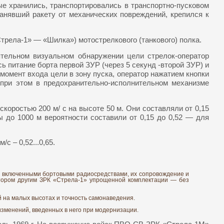
ые хранились, транспортировались в транспортно-пусковом
анявший ракету от механических повреждений, крепился к
рела-1» — «Шилка») мотострелкового (танкового) полка.
тельном визуальном обнаружении цели стрелок-оператор
 питание борта первой ЗУР (через 5 секунд -второй ЗУР) и
момент входа цели в зону пуска, оператор нажатием кнопки
 при этом в предохранительно-исполнительном механизме
оростью 200 м/ с на высоте 50 м. Они составляли от 0,15
 до 1000 м вероятности составили от 0,15 до 0,52 — для
с – 0,52...0,65.
с включенными бортовыми радиосредствами, их сопровождение и
атором другим ЗРК «Стрела-1» упрощенной комплектации — без
на малых высотах и точность самонаведения.
зменений, введенных в него при модернизации.