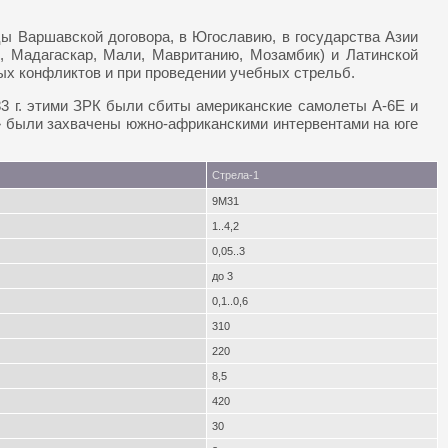
 Варшавской договора, в Югославию, в государства Азии
ю, Мадагаскар, Мали, Мавританию, Мозамбик) и Латинской
ых конфликтов и при проведении учебных стрельб.
3 г. этими ЗРК были сбиты американские самолеты А-6Е и
» были захвачены южно-африканскими интервентами на юге
Стрела-1
9М31
1..4,2
0,05..3
до 3
0,1..0,6
310
220
8,5
420
30