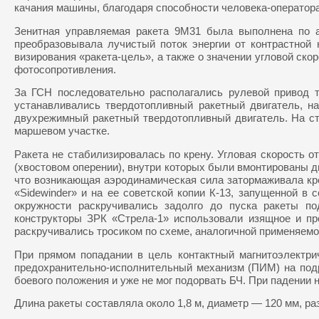
качания машины, благодаря способности человека-оператор
Зенитная управляемая ракета 9М31 была выполнена по 
преобразовывала лучистый поток энергии от контрастной
визирования «ракета-цель», а также о значении угловой с
фотосопротивления.
За ГСН последовательно располагались рулевой привод т
устанавливались твердотопливный ракетный двигатель, н
двухрежимный ракетный твердотопливный двигатель. На ста
маршевом участке.
Ракета не стабилизировалась по крену. Угловая скорость 
(хвостовом оперении), внутри которых были вмонтированы 
что возникающая аэродинамическая сила затормаживала кр
«Sidewinder» и на ее советской копии К-13, запущенной 
окружности раскручивались задолго до пуска ракеты по
конструкторы ЗРК «Стрела-1» использовали изящное и пр
раскручивались тросиком по схеме, аналогичной применяемо
При прямом попадании в цель контактный магнитоэлектрич
предохранительно-исполнительный механизм (ПИМ) на подр
боевого положения и уже не мог подорвать БЧ. При падении
Длина ракеты составляла около 1,8 м, диаметр — 120 мм, р