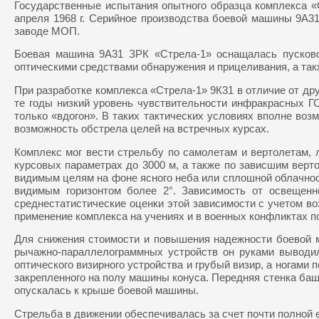
Государственные испытания опытного образца комплекса 
апреля 1968 г. Серийное производства боевой машины 9А
заводе МОП.
Боевая машина 9А31 ЗРК «Стрела-1» оснащалась пусково
оптическими средствами обнаружения и прицеливания, а так
При разработке комплекса «Стрела-1» 9К31 в отличие от др
те годы низкий уровень чувствительности инфракрасных Г
только «вдогон». В таких тактических условиях вполне во
возможность обстрела целей на встречных курсах.
Комплекс мог вести стрельбу по самолетам и вертолетам, л
курсовых параметрах до 3000 м, а также по зависшим вер
видимым целям на фоне ясного неба или сплошной облачност
видимым горизонтом более 2°. Зависимость от освещенн
среднестатистические оценки этой зависимости с учетом во
применение комплекса на учениях и в военных конфликтах п
Для снижения стоимости и повышения надежности боевой 
рычажно-параллелограммных устройств он руками выводил 
оптического визирного устройства и грубый визир, а ногами
закрепленного на полу машины конуса. Передняя стенка баш
опускалась к крыше боевой машины.
Стрельба в движении обеспечивалась за счет почти полной 