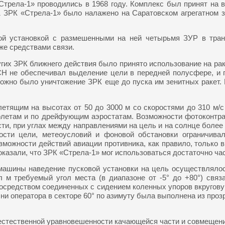
«Стрела-1» проводились в 1968 году. Комплекс был принят н
31 ЗРК «Стрела-1» было налажено на Саратовском агрегатном
й установкой с размешенными на ней четырьмя ЗУР в трансп
же средствами связи.
угих ЗРК ближнего действия было принято использование на рак
СН не обеспечивал выделение цели в передней полусфере, и 
зможно было уничтожение ЗРК еще до пуска им зенитных ракет
етящим на высотах от 50 до 3000 м со скоростями до 310 м/с 
толетам и по дрейфующим аэростатам. Возможности фотоконтра
и, при углах между направлениями на цель и на солнце более 
ости цели, метеоусловий и фоновой обстановки ограничивал
зможности действий авиации противника, как правило, только 
оказали, что ЗРК «Стрела-1» мог использоваться достаточно ча
машины наведение пусковой установки на цель осуществлял
м требуемый угол места (в диапазоне от -5° до +80°) связа
 посредством соединенных с сидением коленных упоров вкругову
ни оператора в секторе 60° по азимуту была выполнена из проз
естественной уравновешенности качающейся части и совмещения