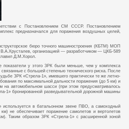
ответствии с Постановлением СМ СССР. Постановлением
Комплекс предназначался для поражения воздушных целей,
нструкторское бюро точного машиностроения (КБТМ) МОП
 В.А.Хрусталев, организацией — разработчиком — ЦКБ-589
главил Д.М.Хорол.
е показатели у этого ЗРК были меньше, чем у комплекса
 связанные с большей степенью технического риска. После
удьбе ЗРК «Стрела-1», имевшего практически те же летно-
бования по максимальной дальности поражения (до 5 км) и
ем на автомобильном шасси (при этом предусматривалось
рела-1» бронированной разведывательной дорожной машины
2» используется в батальонном звене ПВО, а самоходный
 км) не обеспечивает поражение самолетов и вертолетов
 км). Таким образом ЗРК «Стрела-1» с расширенной зоной