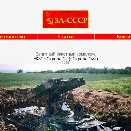
етский союз
Статьи
Книги
Зенитный ракетный комплекс
9К31 «Стрела-1» («Стрела-1м»)
1968