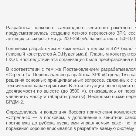
Разработка полкового самоходного зенитного ракетног
предусматривалась создание легкого переносного ЗРК, со
летящих со скоростями до 200–250 м/с на высотах от 50–100 
Головным разработчиком комплекса в целом и ЗУР было 
(главный конструктор А.Э.Нудельман). Главным конструкто
ГКОТ. Впоследствии эта организация была преобразована в
В соответствии с тем же Постановлением разрабатывался
«Стрела-1». Первоначально разработка ЗРК «Стрела-1» в ка
решения основных принципиальных вопросов, связанных с с
технические характеристики. В этой ситуации было принят
досягаемости по высоте (до 3500 м), отказавшись от пер
увеличить массу и габариты ракеты). Несколько позже пе
БРДМ-2.
Определилась и концепция боевого применения комплексо
«Стрела-1» — в полковом, в дополнение к зенитной само
противника до рубежа пуска ими управляемых ракет по по
поражения хорошо вписывался в разрабатываемую систему 