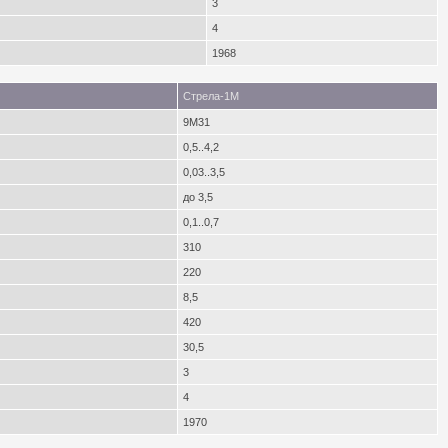
3
4
1968
Стрела-1М
9М31
0,5..4,2
0,03..3,5
до 3,5
0,1..0,7
310
220
8,5
420
30,5
3
4
1970