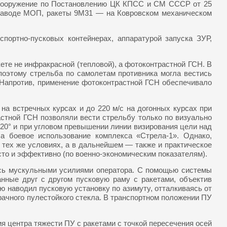
а вооружение по Постановлению ЦК КПСС и СМ СССР от 25
 заводе МОП, ракеты 9М31 — на Ковровском механическом
ортно-пусковых контейнерах, аппаратурой запуска ЗУР,
ете не инфракрасной (тепловой), а фотоконтрастной ГСН. В
поэтому стрельба по самолетам противника могла вестись
. Напротив, применение фотоконтрастной ГСН обеспечивало
на встречных курсах и до 220 м/с на догонных курсах при
стной ГСН позволяли вести стрельбу только по визуально
20° и при угловом превышении линии визирования цели над
а боевое использование комплекса «Стрела-1». Однако,
в тех же условиях, а в дальнейшем — также и практическое
сто и эффективно (по военно-экономическим показателям).
ось мускульными усилиями оператора. С помощью системы
нные друг с другом пусковую раму с ракетами, объектив
ю наводил пусковую установку по азимуту, отталкиваясь от
рачного пулестойкого стекла. В транспортном положении ПУ
 центра тяжести ПУ с ракетами с точкой пересечения осей