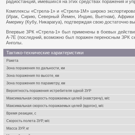
радиостанций, имевшихся на этих средствах поражения и уп
Комплексы «Стрела-1» и «Стрела-1М» широко экспортирова
(Ирак, Сирию, Северный Йемен, Индию, Вьетнам), Африки 
Америку (Кубу, Никарагуа), подтверждая свою достаточно в
Впервые ЗРК «Стрела-1» был применены в боевых действия
А-7Е (последний, возможно был поражен переносным ЗРК се
Анголы.
Тактико-технические характеристики
Ракета
Зона поражения по дальности, км
Зона поражения по высоте, км
Зона поражения по параметру, км
Вероятность поражения истребителя одной ЗУР
Максимальная скорость поражаемых целей (навстречу), м/с
Максимальная скорость поражаемых целей (вдогон), м/с
Время реакции, с
Скорость полета ЗУР, м/с
Масса ЗУР, кг