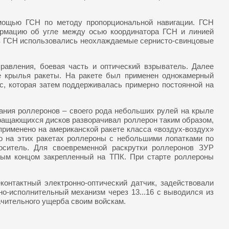
мощью ГСН по методу пропорциональной навигации. ГСН
формацию об угле между осью координатора ГСН и линией
тов ГСН использовались неохлаждаемые сернисто-свинцовые
равления, боевая часть и оптический взрыватель. Далее
ые крылья ракеты. На ракете был применен однокамерный
с, которая затем поддерживалась примерно постоянной на
вания роллеронов – своего рода небольших рулей на крыле
вращающихся дисков разворачивал роллерон таким образом,
рименено на американской ракете класса «воздух-воздух»
ко на этих ракетах роллероны с небольшими лопатками по
носитель. Для своевременной раскрутки роллеронов ЗУР
дным концом закрепленный на ТПК. При старте роллероны
онтактный электронно-оптический датчик, задействовали
-исполнительный механизм через 13...16 с выводился из
ачительного ущерба своим войскам.