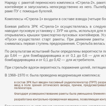
Наряду с ракетой переносного комплекса «Стрела-2», раке
контейнере и запускались непосредственно из него. Пылеб
раме ПУ с помощью бугелей.
Комплексы «Стрела-1» входили в составе взвода (четыре бо
Боевая работа ЗРК «Стрела-1» осуществлялась в следую
наводил пусковую установку с ЗУР на цель, используя для 
открывались крышки транспортно-пусковых контейнеров. Усл
«Пуск» осуществлял старт ракеты. При движении ракеты 
снималась первая ступень предохранения. Стрельба велась
По результатам испытаний были определены вероятности пор
до 0,64 — для бомбардировщика и от 0,1 до 0,6 — для ист
бомбардировщика и от 0,1 до 0,42 — для истребителя.
При стрельбе вдогон вероятность поражения целей, летящих со 
В 1968–1970 гг. была проведена модернизация комплекса:
в состав ЗРК был введен пассивный радиопеленгатор (ПРП) разр
ввод в поле зрения оптического визира, причем, предусматрив
пеленгатора.
благодаря усовершенствованию ракеты была уменьшена ближняя г
разработана контрольно-проверочная машина, позволяющая контро