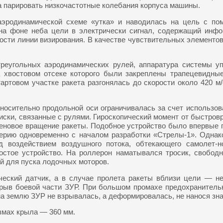
а парировать низкочастотные колебания корпуса машины.
аэродинамической схеме «утка» и наводилась на цель с по
 на фоне неба цели в электрически сигнал, содержащий ин
корости линии визирования. В качестве чувствительных элемен
реугольных аэродинамических рулей, аппаратура системы уп
а хвостовом отсеке которого были закреплены трапецевидн
ртовом участке ракета разгонялась до скорости около 420 м/
относительно продольной оси ограничивалась за счет использо
диски, связанные с рулями. Гироскопический момент от быстро
еновое вращение ракеты. Подобное устройство было впервые п
в серию одновременно с началом разработки «Стрелы-1». Одна
д воздействием воздушного потока, обтекающего самолет-
остое устройство. На роллерон наматывался тросик, свобо
й для пуска лодочных моторов.
еский датчик, а в случае пролета ракеты вблизи цели — нек
ыв боевой части ЗУР. При большом промахе предохранительно
 на землю ЗУР не взрывалась, а деформировалась, не нанося зн
азмах крыла — 360 мм.