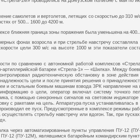
 «Стрела-1M» проводились на Донгузском полигоне с мая по и
ние самолетов и вертолетов, летящих со скоростью до 310 м/с,
тях от 500... 1600 до 4200 м.
ксе ближняя граница зоны поражения была уменьшена на 400...
рных фонах возросла и при стрельбе навстречу составляла пр
орости цели 300 м/с на высоте 1000 м эти показатели состав
сти по сравнению с автономной работой комплексов «Стрела-
тно-артиллерийской батареи «Стрела-1» — «Шилка». Между бо
контролировал радиотехническую обстановку в зоне действия
надлежность цели и после принятия решения о принадлежности
реи и остальным боевым машинам взвода ЗРК направление на 
формацию о цели, оператор включал систему точного пеле
ника, с помощью синхронных сигналов на световом индикаторе
новку с ракетами на цель. Аппаратура пуска устанавливалась в
и производил ее пуск. Предусмотренные в комплексе режимы ра
 осуществлять стрельбу навстречу или вдогон. Так, при пусках
д».
ка через автоматизированные пункты управления ПУ-12 (ПУ-1
т ПУ-12 (ПУ-12М), являвшимся батарейным командирским пункт