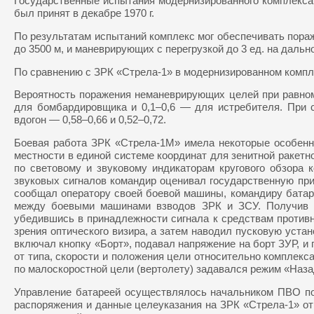
Государственные испытания модернизированного комплекса
был принят в декабре 1970 г.
По результатам испытаний комплекс мог обеспечивать пораже
до 3500 м, и маневрирующих с перегрузкой до 3 ед. на дальнос
По сравнению с ЗРК «Стрела-1» в модернизированном компле
Вероятность поражения неманеврирующих целей при равноме
для бомбардировщика и 0,1–0,6 — для истребителя. При ск
вдогон — 0,58–0,66 и 0,52–0,72.
Боевая работа ЗРК «Стрела-1M» имела некоторые особенно
местности в единой системе координат для зенитной раке
по световому и звуковому индикаторам кругового обзора 
звуковых сигналов командир оценивал государственную при
сообщал оператору своей боевой машины, командиру бата
между боевыми машинами взводов ЗРК и ЗСУ. Получив ин
убедившись в принадлежности сигнала к средствам против
зрения оптического визира, а затем наводил пусковую уста
включал кнопку «Борт», подавал напряжение на борт ЗУР, 
от типа, скорости и положения цели относительно комплекса
по малоскоростной цели (вертолету) задавался режим «Наза
Управление батареей осуществлялось начальником ПВО пол
распоряжения и данные целеуказания на ЗРК «Стрела-1» о