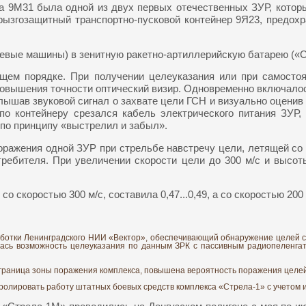
та 9М31 была одной из двух первых отечественных ЗУР, котор
рызгозащитный транспортно-пусковой контейнер 9Я23, предохр
евые машины) в зенитную ракетно-артиллерийскую батарею («Ст
щем порядке. При получении целеуказания или при самостоя
повышения точности оптический визир. Одновременно включалось
ышав звуковой сигнал о захвате цели ГСН и визуально оценив 
по контейнеру срезался кабель электрического питания ЗУР,
 по принципу «выстрелил и забыл».
ажения одной ЗУР при стрельбе навстречу цели, летящей со ск
ребителя. При увеличении скорости цели до 300 м/с и высоты
скоростью 300 м/с, составила 0,47...0,49, а со скоростью 200 м/
аботки Ленинградского НИИ «Вектор», обеспечивающий обнаружение целей 
алась возможность целеуказания по данным ЗРК с пассивным радиопеленг
раница зоны поражения комплекса, повышена вероятность поражения целей 
лировать работу штатных боевых средств комплекса «Стрела-1» с учетом и