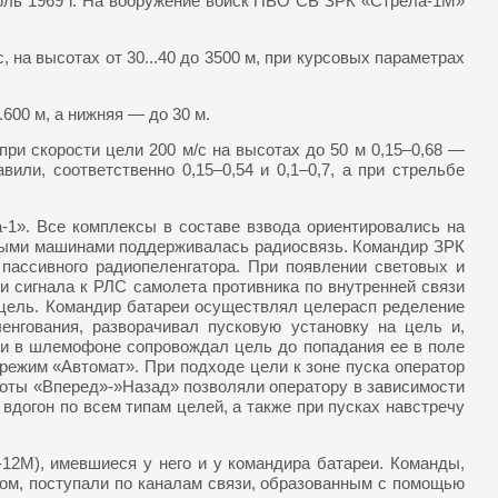
юль 1969 г. На вооружение войск ПВО СВ ЗРК «Стрела-1М»
 на высотах от 30...40 до 3500 м, при курсовых параметрах
600 м, а нижняя — до 30 м.
и скорости цели 200 м/с на высотах до 50 м 0,15–0,68 —
или, соответственно 0,15–0,54 и 0,1–0,7, а при стрельбе
1». Все комплексы в составе взвода ориентировались на
евыми машинами поддерживалась радиосвязь. Командир ЗРК
 пассивного радиопеленгатора. При появлении световых и
 сигнала к РЛС самолета противника по внутренней связи
цель. Командир батареи осуществлял целерасп ределение
нгования, разворачивал пусковую установку на цель и,
 и в шлемофоне сопровождал цель до попадания ее в поле
 режим «Автомат». При подходе цели к зоне пуска оператор
боты «Вперед»-»Назад» позволяли оператору в зависимости
 вдогон по всем типам целей, а также при пусках навстречу
2М), имевшиеся у него и у командира батареи. Команды,
ом, поступали по каналам связи, образованным с помощью