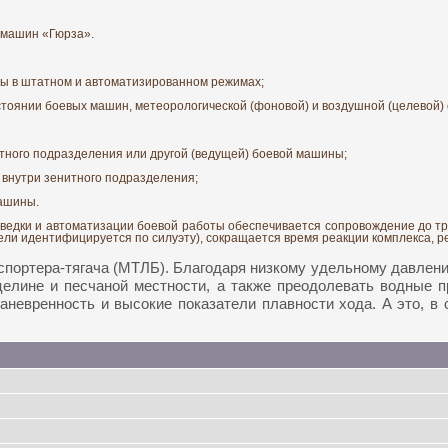
 машин «Гюрза».
ы в штатном и автоматизированном режимах;
оянии боевых машин, метеорологической (фоновой) и воздушной (целевой) 
итного подразделения или другой (ведущей) боевой машины;
внутри зенитного подразделения;
машины.
ведки и автоматизации боевой работы обеспечивается сопровождение до т
ели идентифицируется по силуэту), сокращается время реакции комплекса, 
спортера-тягача (МТЛБ). Благодаря низкому удельному давлению
целине и песчаной местности, а также преодолевать водные п
невренность и высокие показатели плавности хода. А это, в 