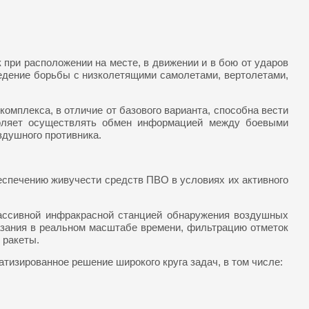
при расположении на месте, в движении и в бою от ударов
едение борьбы с низколетящими самолетами, вертолетами,
омплекса, в отличие от базового варианта, способна вести
зволяет осуществлять обмен информацией между боевыми
здушного противника.
еспечению живучести средств ПВО в условиях их активного
пассивной инфракрасной станцией обнаружения воздушных
зания в реальном масштабе времени, фильтрацию отметок
 ракеты.
изированное решение широкого круга задач, в том числе: