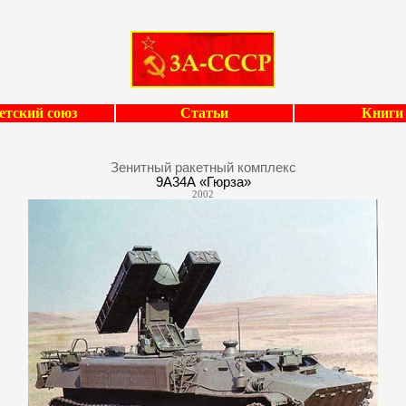
етский союз
Статьи
Книги
Зенитный ракетный комплекс
9А34А «Гюрза»
2002