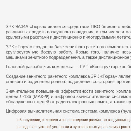
ЗРК 9А34А «Гюрза» является средством ПВО ближнего дейст
различных средств воздушного нападения, в том числе и 
крылатыми ракетами и дистанционно пилотируемыми летате
ЗРК «Гюрза» создан на базе зенитного ракетного комплекса
круглосуточную боевую работу. Кроме того, наличие но
машинами зенитного подразделения, а также дистанционное 
Головной разработчик комплекса — ГУП «Конструкторское б
Создание зенитного ракетного комплекса ЗРК «Гюрза» являе
огневого и радиоэлектронного подавления со стороны против
Значительное повышение эффективности зенитного компле
целей Л-136 (МАК-Ф) и цифровой вычислительной системой
обнаруженных целей от радиоэлектронных помех, а также п
Цифровая вычислительная система система комплекса (пульт
обнаружение, селекцию и сопровождение различных воздушных ц
наведение пусковой установки и пуск зенитных управляемых ракет