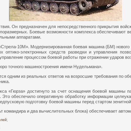
вия. Он предназначен для непосредственного прикрытия войск 
малоразмерных. Боевые возможности комплекса обеспечивают в
льными аппаратами.
 «Стрела-10М». Модернизированная боевая машина (БМ) нового к
вых оптико-электронных средств разведки и управления по
управление процессом боевой работы при отражении ударов во
юро точного машиностроения имени Нудельмана».
тся одним из реальных ответов на возросшие требования по об
ника.
кса «Гюрза» достигнуто за счет оснащения боевой машины 
. Это обеспечило оперативную обработку информации целеука
редпусковую подготовку боевой машины перед стартом зенитной
 командира и два вычислительных блока) обеспечивает автомат
елей;
;