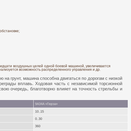
обстановке;
ридцати воздушных целей одной боевой машиной, увеличивается
реализуется возможность распределенного управления и др.
 на грунт, машина способна двигаться по дорогам с низкой
реграды вплавь. Ходовая часть с независимой торсионной
свою очередь, благотворно влияет на точность стрельбы и
9А34А «Гюрза»
10..15
0..30
360