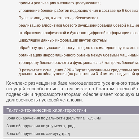
прием и реализацию внешнего целеуказания;
управление боевой работой подразделения в составе до 6 боевых
Пульт командира, в частности, обеспечивает:
реализацию алгоритмов боевого функционирования боевой машин
отображение графической и буквенно-цифровой информации о сост
циркуляцию данных информации внутри системы;
обработку целеуказания, поступающего от командного пункта зен
организацию информационного обмена между боевыми машинами 
тренировку боевого расчета и функциональный контроль боевой 
В результате оснащения ЗРК «Гюрза» указанными средствами раз
дальность их обнаружения (на расстоянии 3–4 км тип воздушной ц
Комплекс размещен на базе многоцелевого гусеничного тран
несущей способностью, в том числе по болотам, снежной 
подвеской и гидроамортизаторами обеспечивает хорошую ма
долговечность пусковой установки.
Тактико-технические характеристики
Зона обнаружения по дальности (цель типа F-15), км
Зона обнаружения по углу места, град
Зона обнаружения по азимуту, град