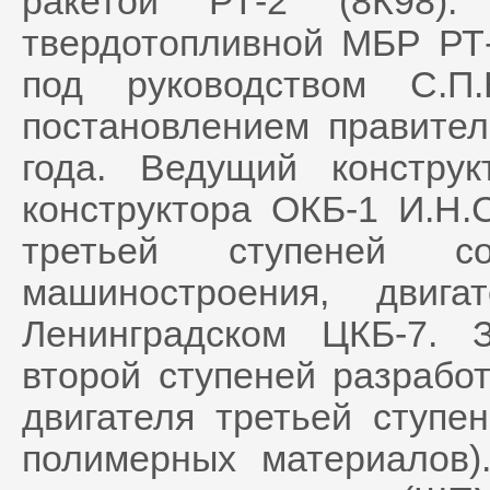
ракетой РТ-2 (8К98). 
твердотопливной МБР РТ-
под руководством С.П
постановлением правите
года. Ведущий констру
конструктора ОКБ-1 И.Н.
третьей ступеней 
машиностроения, двиг
Ленинградском ЦКБ-7. 
второй ступеней разрабо
двигателя третьей ступ
полимерных материалов)