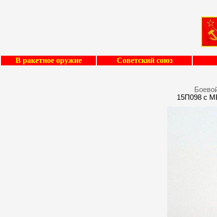
В ракетное оружие
Советский союз
Боевой
15П098 с М