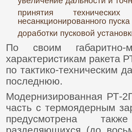
увеличение дальности и точн
принятия техническ
несанкционированного пуска 
доработки пусковой установ
По своим габаритно-м
характеристикам ракета РТ
по тактико-техническим д
последнюю.
Модернизированная РТ-2
часть с термоядерным за
предусмотрена такж
разделяющихся (до восьм