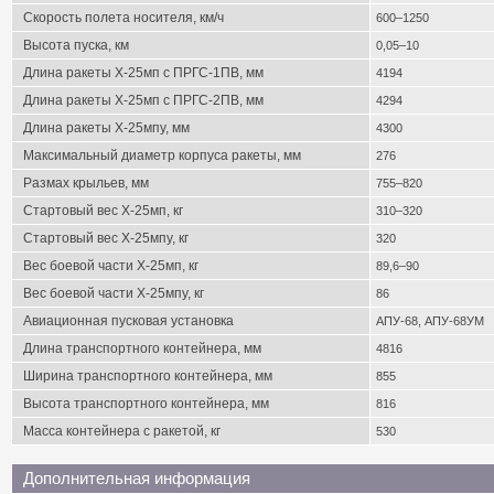
Скорость полета носителя, км/ч
600–1250
Высота пуска, км
0,05–10
Длина ракеты Х-25мп с ПРГС-1ПВ, мм
4194
Длина ракеты Х-25мп с ПРГС-2ПВ, мм
4294
Длина ракеты Х-25мпу, мм
4300
Максимальный диаметр корпуса ракеты, мм
276
Размах крыльев, мм
755–820
Стартовый вес X-25мп, кг
310–320
Стартовый вес X-25мпу, кг
320
Вес боевой части X-25мп, кг
89,6–90
Вес боевой части X-25мпу, кг
86
Авиационная пусковая установка
АПУ-68, АПУ-68УМ
Длина транспортного контейнера, мм
4816
Ширина транспортного контейнера, мм
855
Высота транспортного контейнера, мм
816
Масса контейнера с ракетой, кг
530
Дополнительная информация