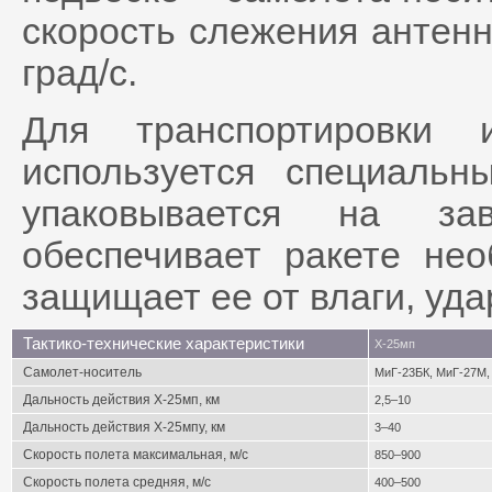
скорость слежения антен
град/c.
Для транспортировки 
используется специальн
упаковывается на заво
обеспечивает ракете не
защищает ее от влаги, удар
Тактико-технические характеристики
X-25мп
Самолет-носитель
МиГ-23БК, МиГ-27М, 
Дальность действия X-25мп, км
2,5–10
Дальность действия X-25мпу, км
3–40
Скорость полета максимальная, м/с
850–900
Скорость полета средняя, м/с
400–500