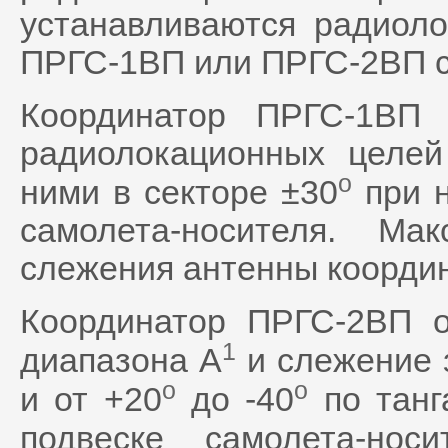
устанавливаются радиол
ПРГС-1ВП или ПРГС-2ВП с
Координатор ПРГС-1ВП 
радиолокационных целе
o
ними в секторе ±30
при н
самолета-носителя. Ма
слежения антенны координ
Координатор ПРГС-2ВП о
1
диапазона А
и слежение з
o
o
и от +20
до -40
по танг
подвеске самолета-нос