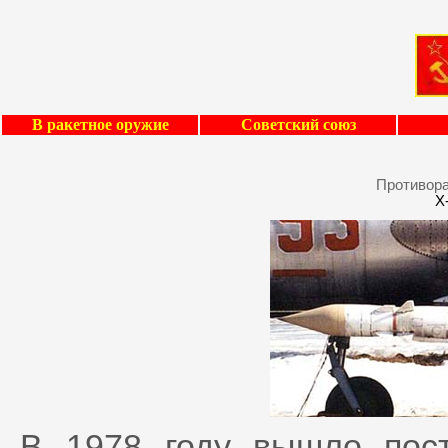
В ракетное оружие
Советский союз
Противора
Х
В 1978 году вышло пос