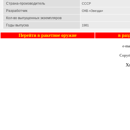
Страна-производитель
СССР
Разработчик
ОКБ «Звезда»
Кол-во выпущенных экземпляров
Годы выпуска
1981
Перейти в
ракетное оружие
в ра
e-ma
Copyr
Х