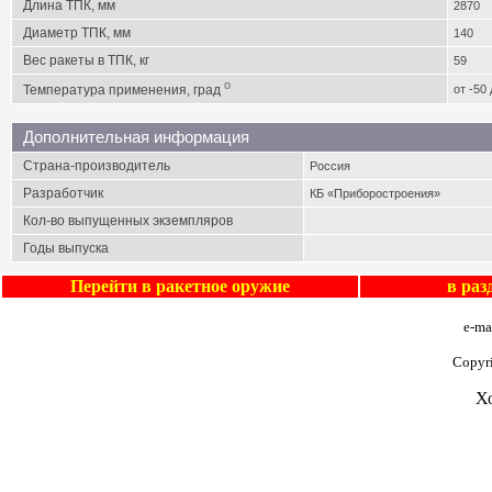
Длина ТПК, мм
2870
Диаметр ТПК, мм
140
Вес ракеты в ТПК, кг
59
o
Температура применения, град
от -50
Дополнительная информация
Страна-производитель
Россия
Разработчик
КБ «Приборостроения»
Кол-во выпущенных экземпляров
Годы выпуска
Перейти в
ракетное оружие
в ра
e-ma
Copyr
Х