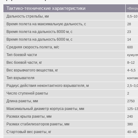
Тактико-технические характеристики
«Вихр
Дальность стрельбы, км
0,5–10
Время полета на максимальную дальность, с
28
Время полета на дальность 8000 м, с
23
Время полета на дальность 6000 м, с
14
Средняя скорость полета, м/с
600
Тип боевой части
кумул
Вес боевой части, кг
8–12
Вес взрывчатого вещества, кг
4–5,5
Тип взрывателя
контак
Радиус действия неконтактного взрывателя, м
2,5–3,
Число ступеней ракеты
2
Длина ракеты, мм
2750
Максимальный диаметр корпуса ракеты, мм
125–1
Размах крыла ракеты, мм
240
Размах стабилизаторов ракеты, мм
380
Стартовый вес ракеты, кг
40–45