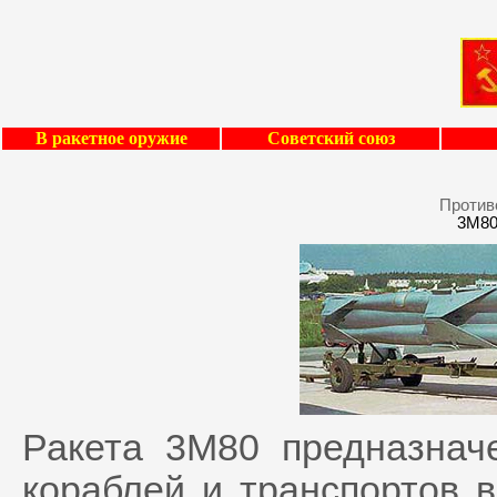
В ракетное оружие
Советский союз
Против
3M80
Ракета 3М80 предназнач
кораблей и транспортов 