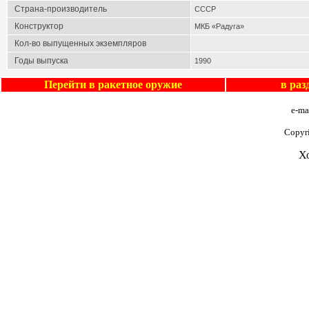
Страна-производитель
СССР
Конструктор
МКБ «Радуга»
Кол-во выпущенных экземпляров
Годы выпуска
1990
Перейти в
ракетное оружие
в ра
e-ma
Copyr
Х