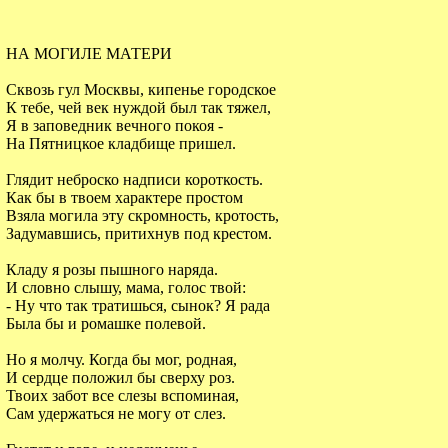
НА МОГИЛЕ МАТЕРИ
Сквозь гул Москвы, кипенье городское
К тебе, чей век нуждой был так тяжел,
Я в заповедник вечного покоя -
На Пятницкое кладбище пришел.
Глядит неброско надписи короткость.
Как бы в твоем характере простом
Взяла могила эту скромность, кротость,
Задумавшись, притихнув под крестом.
Кладу я розы пышного наряда.
И словно слышу, мама, голос твой:
- Ну что так тратишься, сынок? Я рада
Была бы и ромашке полевой.
Но я молчу. Когда бы мог, родная,
И сердце положил бы сверху роз.
Твоих забот все слезы вспоминая,
Сам удержаться не могу от слез.