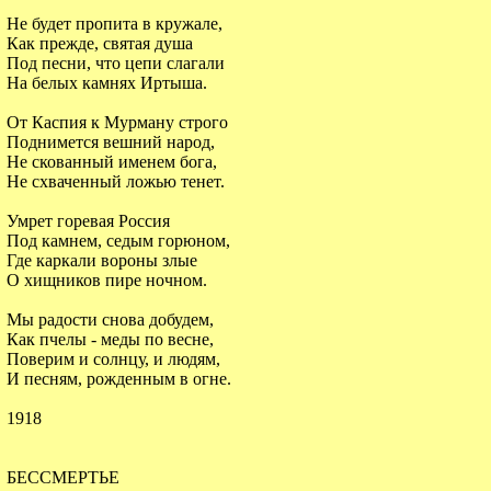
Не будет пропита в кружале,
Как прежде, святая душа
Под песни, что цепи слагали
На белых камнях Иртыша.
От Каспия к Мурману строго
Поднимется вешний народ,
Не скованный именем бога,
Не схваченный ложью тенет.
Умрет горевая Россия
Под камнем, седым горюном,
Где каркали вороны злые
О хищников пире ночном.
Мы радости снова добудем,
Как пчелы - меды по весне,
Поверим и солнцу, и людям,
И песням, рожденным в огне.
1918
БЕССМЕРТЬЕ