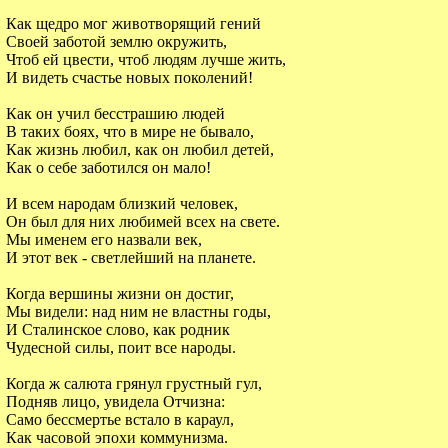
Как щедро мог животворящий гений
Своей заботой землю окружить,
Чтоб ей цвести, чтоб людям лучше жить,
И видеть счастье новых поколений!
Как он учил бесстрашию людей
В таких боях, что в мире не бывало,
Как жизнь любил, как он любил детей,
Как о себе заботился он мало!
И всем народам близкий человек,
Он был для них любимей всех на свете.
Мы именем его назвали век,
И этот век - светлейший на планете.
Когда вершины жизни он достиг,
Мы видели: над ним не властны годы,
И Сталинское слово, как родник
Чудесной силы, поит все народы.
Когда ж салюта грянул грустный гул,
Подняв лицо, увидела Отчизна:
Само бессмертье встало в караул,
Как часовой эпохи коммунизма.