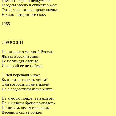
Гнетет и горе, и недоуменье
Гвоздем засело в существо мое:
Стою, твое живое продолженье,
Начало потерявшее свое.
1955
О РОССИИ
Не плачьте о мертвой России
Живая Россия встает,-
Ее не увидят слепые,
И жалкий ее не поймет.
О ней горевали иначе,
Была ли та горесть чиста?
Она возродится не в плаче,
Не в сладостной ласке кнута.
Не к морю пойдет за варягом,
Не к княжей броне припадет,-
По нивам, лесам и оврагам
Весенняя сила пройдет.