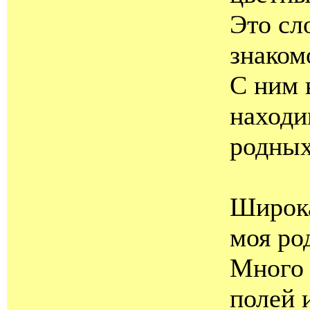
Это сл
знаком
С ним 
наход
родных
Широка
моя ро
Много 
полей 