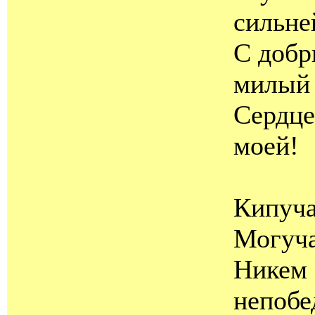
сильне
С добр
милый 
Сердце
моей!
Кипуча
Могуча
Никем
непобе