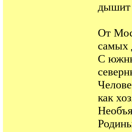
дышит 
От Мо
самых 
С южны
северн
Челове
как хо
Необъ
Родины