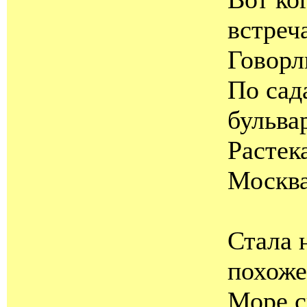
встреч
Говорл
По сад
бульва
Растек
Москва
Стала 
похоже
Море с