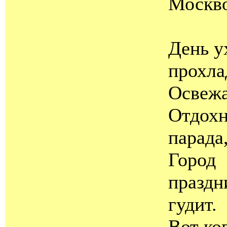
Москв
День у
прохла
Освежа
Отдохн
парада
Город
празд
гудит.
Вот ко