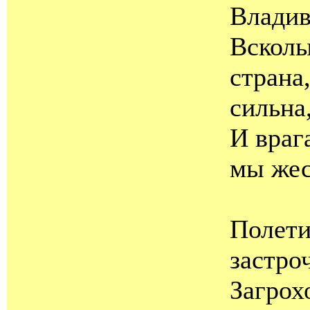
Владив
Всколы
страна,
сильна
И враг
мы жес
Полети
застро
Загрох