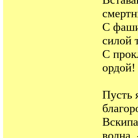
смертн
С фаши
силой 
С прок
ордой!
Пусть 
благор
Вскипа
волна, 