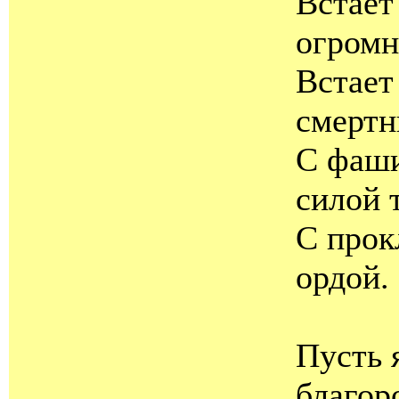
Встает
огромн
Встает
смертн
С фаши
силой 
С прок
ордой.
Пусть 
благор