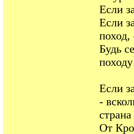
Если з
Если з
поход, 
Будь с
походу
Если з
- вско
страна
От Кро