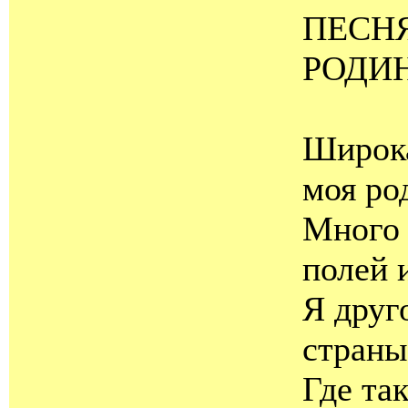
ПЕСН
РОДИ
Широка
моя ро
Много 
полей 
Я друг
страны
Где та