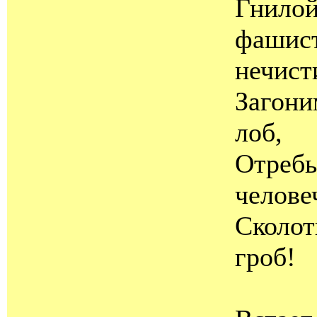
Гнило
фашис
нечист
Загони
лоб,
Отреб
челове
Сколот
гроб!