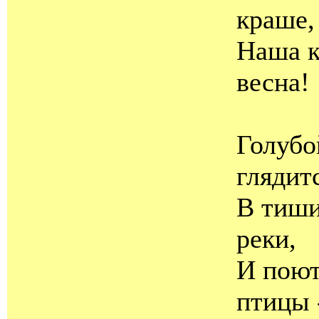
краше,
Наша к
весна!
Голубо
глядит
В тиш
реки,
И поют
птицы 