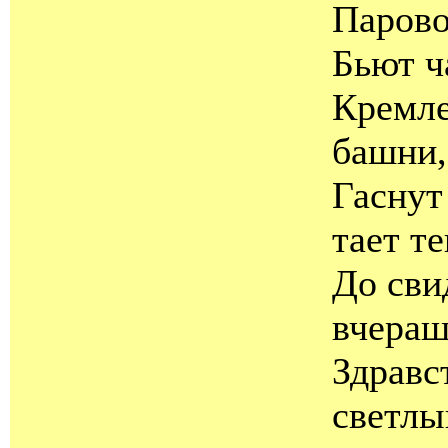
Парово
Бьют ч
Кремле
башни,
Гаснут
тает те
До сви
вчераш
Здравс
светлы