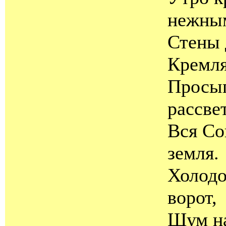
нежны
Стены 
Кремля
Просып
рассве
Вся Со
земля.
Холодо
ворот,
Шум на