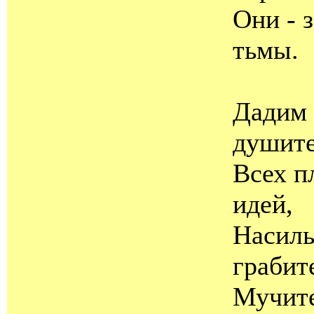
Они - 
тьмы.
Дадим 
душит
Всех п
идей,
Насиль
грабит
Мучите