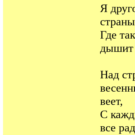
Я друг
страны
Где та
дышит 
Над ст
весенн
веет,
С каж
все ра