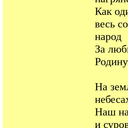
Как од
весь с
народ
За лю
Родину
На зем
небеса
Наш на
и суров