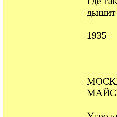
Где та
дышит 
1935
МОСК
МАЙС
Утро к