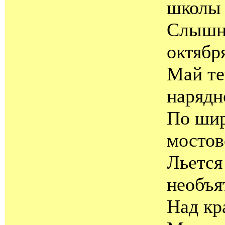
школы
Слышн
октября
Май те
нарядн
По ши
мостов
Льется
необъя
Над кр