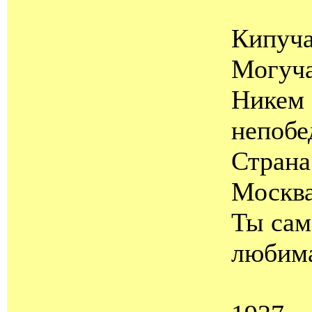
Кипуча
Могуча
Никем
непобе
Страна
Москва
Ты сам
любим