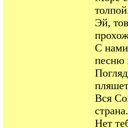
толпой
Эй, то
прохож
С нами
песню 
Погляди
пляше
Вся Со
страна.
Нет те