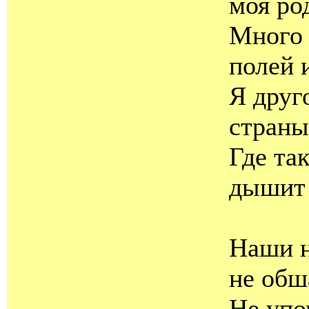
моя ро
Много 
полей 
Я друг
страны
Где та
дышит 
Наши н
не обш
Не уп