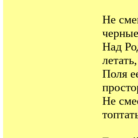
Не сме
черны
Над Ро
летать,
Поля е
просто
Не сме
топтат