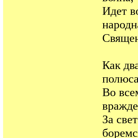
Идет в
народн
Священ
Как дв
полюса
Во все
вражд
За све
боремс