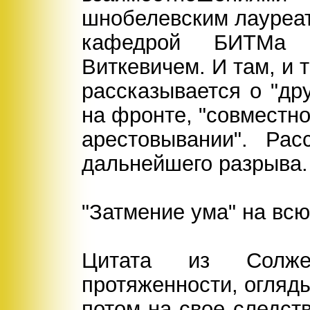
шнобелевским лауреа
кафедрой БИТМа 
Виткевичем. И там, и 
рассказывается о "др
на фронте, "совместн
арестовывании". Рас
дальнейшего разрыва.
"Затмение ума" на вс
Цитата из Солже
протяженности, огляд
потом на свое следст