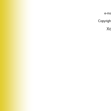
e-ma
Copyrig
Хо