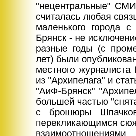
"нецентральные" СМИ
считалась любая связ
маленького города с
Брянск - не исключени
разные годы (с пром
лет) были опубликов
местного журналиста
из "Архипелага" и стат
"АиФ-Брянск" "Архипел
большей частью "снят
с брошюры Шпачков
перекликающимся сюж
взаимоотношения