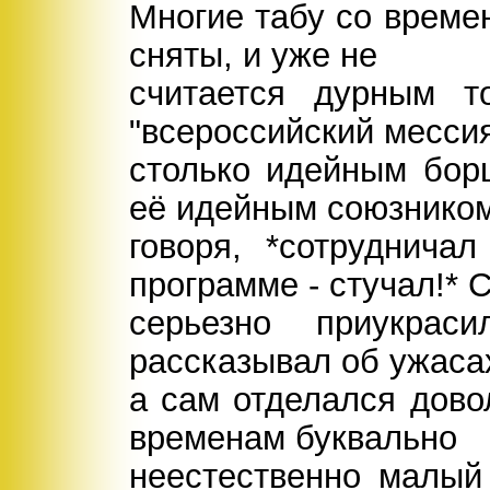
Многие табу со врем
сняты, и уже не
считается дурным т
"всероссийский месси
столько идейным бор
её идейным союзником
говоря, *сотруднича
программе - стучал!*
серьезно приукра
рассказывал об ужасах
а сам отделался дово
временам буквально
неестественно малый